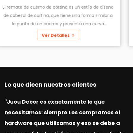
lo de diseño
El remate de cortina cilíndrica es un ac
a similar a
cortina muy decorativo que se utiliza par
a curva
parte calidad de las cortinas. Consta d
ior, e...
cilíndrica y varios elementos decorativo
Ver Detalles
Lo que dicen nuestros clientes
"Juou Decor es exactamente lo que
necesitamos: siempre Les compramos el
hardware que utilizamos y eso se debe a